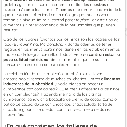
galletas y cereales suelen contener cantidades abusivas de
azúcar, así como los zumos. Tenemos que tomar conciencia de lo
que le estamos ofreciendo a un niño, ya que muchas veces
toman sin ningún límite ni control parental/familiar este tipo de
alimentos sin tener conciencia de lo perjudiciales que pueden
resultar.
Otro de los lugares favoritos por los niños son los locales de fast
food (Burguer King, Mc Donald’s…), dónde además de tener
regalos en los menús para niños, tienen en los establecimientos
una zona de juegos para ellos, todo sirve para
contrarrestar la
poca calidad nutricional
de los alimentos que se suelen
consumir en este tipo de establecimientos.
La celebración de los cumpleaños también suele llevar
emparejado el reparto de muchas chucherías y otros
alimentos
inductores de la obesidad
, ¿Nadie piensa en hacer un
cumpleaños con comida real? ¿Qué menú ofrecerías a los niños
en un cumpleaños?. Haciendo memoria de los últimos
cumpleaños: sandwich o bocadillo de crema de cacao, zumo o
batido de cacao, dulce con chocolate, snack salado, tarta de
chocolate y por si se quedan con hambre…. mesa de dulces
chucherías.
¿En qué consisten los talleres de