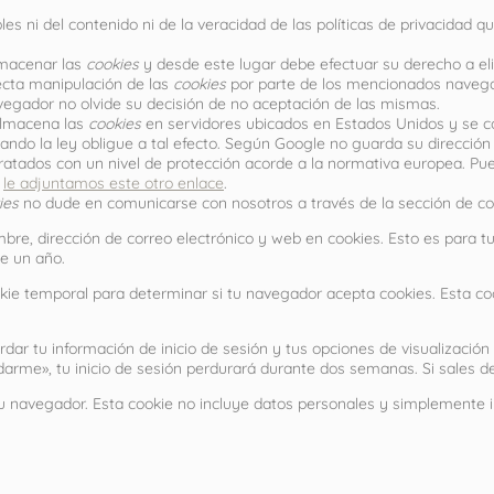
s ni del contenido ni de la veracidad de las políticas de privacidad 
lmacenar las
cookies
y desde este lugar debe efectuar su derecho a el
ecta manipulación de las
cookies
por parte de los mencionados naveg
egador no olvide su decisión de no aceptación de las mismas.
almacena las
cookies
en servidores ubicados en Estados Unidos y se c
ando la ley obligue a tal efecto. Según Google no guarda su dirección
ratados con un nivel de protección acorde a la normativa europea. Pu
s
le adjuntamos este otro enlace
.
ies
no dude en comunicarse con nosotros a través de la sección de co
mbre, dirección de correo electrónico y web en cookies. Esto es para t
e un año.
okie temporal para determinar si tu navegador acepta cookies. Esta coo
ar tu información de inicio de sesión y tus opciones de visualización d
arme», tu inicio de sesión perdurará durante dos semanas. Si sales de 
 tu navegador. Esta cookie no incluye datos personales y simplemente i