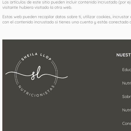
Los artículos de este sitio pueden incluir contenido incrustado (por
visitante hubiera visitado la otra web.
Estas web pueden recopilar datos sobre ti, utilizar cookies, incrusta
con el contenido incrustado si tienes una cuenta y estás conectado 
NUEST
Educ
Nutr
Sobr
Nutri
Cons