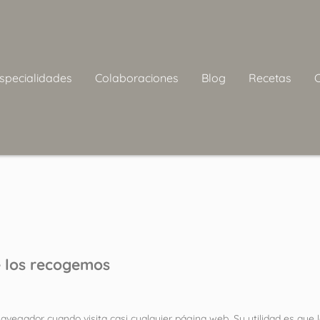
specialidades
Colaboraciones
Blog
Recetas
 los recogemos
vegador cuando visita casi cualquier página web. Su utilidad es que 