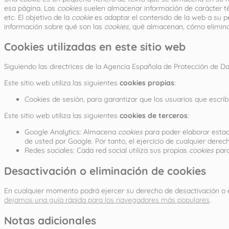
esa página. Las
cookies
suelen almacenar información de carácter téc
etc. El objetivo de la
cookie
es adaptar el contenido de la web a su pe
información sobre qué son las
cookies
, qué almacenan, cómo eliminar
Cookies utilizadas en este sitio web
Siguiendo las directrices de la Agencia Española de Protección de D
Este sitio web utiliza las siguientes
cookies propias
:
Cookies de sesión, para garantizar que los usuarios que esc
Este sitio web utiliza las siguientes
cookies de terceros
:
Google Analytics: Almacena
cookies
para poder elaborar estadí
de usted por Google. Por tanto, el ejercicio de cualquier de
Redes sociales: Cada red social utiliza sus propias
cookies
para
Desactivación o eliminación de cookies
En cualquier momento podrá ejercer su derecho de desactivación o e
dejamos una guía rápida para los navegadores más populares
.
Notas adicionales