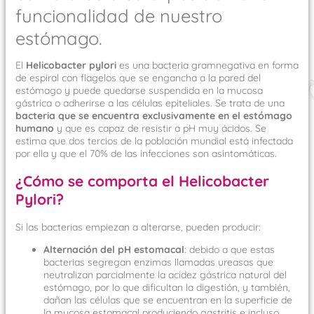
funcionalidad de nuestro
estómago.
El
Helicobacter pylori
es una bacteria gramnegativa en forma
de espiral con flagelos que se engancha a la pared del
estómago y puede quedarse suspendida en la mucosa
gástrica o adherirse a las células epiteliales. Se trata de una
bacteria que se encuentra exclusivamente en el estómago
humano
y que es capaz de resistir a pH muy ácidos. Se
estima que dos tercios de la población mundial está infectada
por ella y que el 70% de las infecciones son asintomáticas.
¿Cómo se comporta el Helicobacter
Pylori?
Si las bacterias empiezan a alterarse, pueden producir:
Alternación del pH estomacal
: debido a que estas
bacterias segregan enzimas llamadas ureasas que
neutralizan parcialmente la acidez gástrica natural del
estómago, por lo que dificultan la digestión, y también,
dañan las células que se encuentran en la superficie de
la mucosa estomacal produciendo gastritis e incluso