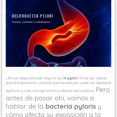
¿Te han diagnosticado alguna vez
H pylori
? Si es así, sabrás
que el tratamiento utilizado para erradicarlo suele ser bastante
Pero
agresivo y trae consigo muchos efectos secundarios.
antes de pasar ahí, vamos a
hablar de la
bacteria pyloris
y
cómo afecta su exposición a la