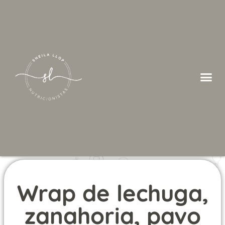
Wrap de lechuga,
zanahoria, pavo