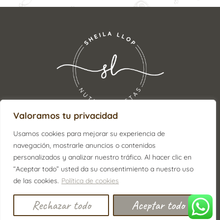
Valoramos tu privacidad
Usamos cookies para mejorar su experiencia de
navegación, mostrarle anuncios o contenidos
ENCUÉNTRANOS:
personalizados y analizar nuestro tráfico. Al hacer clic en
645 88 13 98
“Aceptar todo” usted da su consentimiento a nuestro uso
de las cookies.
Política de cookies
info@sheilallop.com
Avenida Francisco Tárrega 64, entresuelo A, 12540,
Rechazar todo
Aceptar todo
Villareal (Castellón)
¡SÍGUENOS EN RRSS
Y NO TE PIERDAS NADA!