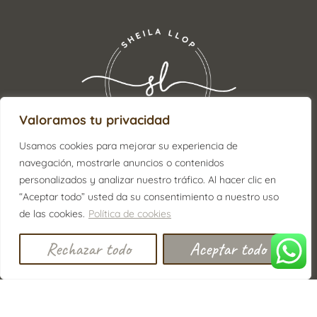
Valoramos tu privacidad
Usamos cookies para mejorar su experiencia de
navegación, mostrarle anuncios o contenidos
personalizados y analizar nuestro tráfico. Al hacer clic en
ENCUÉNTRANOS:
“Aceptar todo” usted da su consentimiento a nuestro uso
de las cookies.
Política de cookies
645 88 13 98
Rechazar todo
Aceptar todo
info@sheilallop.com
Avenida Francisco Tárrega 64, entresuelo A, 12540,
Villareal (Castellón)
¡SÍGUENOS EN RRSS
Y NO TE PIERDAS NADA!